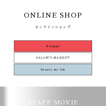
ONLINE SHOP
オンラインショップ
B happy
SALON'S MARKET
beauty my lab
STAFF MOVIE