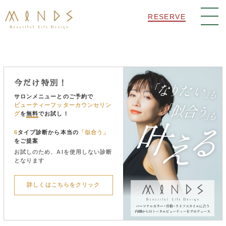
RESERVE
今だけ特別！
サロンメニューとのご予約で
ビューティーフッターカウンセリン
グ
を
無料
でお試し！
6
タイプ診断から本当の
「似合う」
をご提案
お試しのため、AIを使用しない診断
となります
詳しくはこちらをクリック