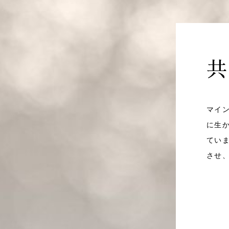
共
マイ
に生
てい
させ