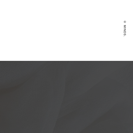
©️ MINDS.